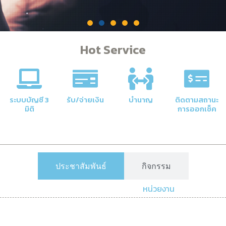
Hot Service
คลัง
าลัยให้มี
ระบบบัญชี 3
รับ/จ่ายเงิน
บำนาญ
ติดตามสถานะ
มิติ
การออกเช็ค
ประชาสัมพันธ์
กิจกรรม
หน่วยงาน