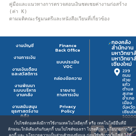
คู่มือและแนวทางการตรวจสอบเงินชดเชยค่างานก่อสร้าง 
(ค่า K) 

ตามมติคณะรัฐมนตรีและหนังสือเวียนที่เกี่ยวข้อง
กองคลัง
งานบัญชี
Finance
สำนักงาน
Back Office
มหาวิทยาล
งานการเงิน
มหาวิทยาล
แบบประเมิน
เชียงใหม่
VOC
งานเงินเดือน
239
และสวัสดิการ
ถนน
กล่องข้อความ
ห้วย
แก้ว
งานพัฒนา
ตำบล
ระบบบริหาร
รายงาน
สุเทพ
งานคลัง
ทางการเงิน
อำเภอ
เมือง
งานสนับสนุน
Privacy
จังหวัด
ยุธศาสตร์งาน
Policy
เชียงให
คลัง
5020
เว็บไซต์กองคลังมีการใช้งานเทคโนโลยีคุกกี้ หรือ เทคโนโลยีอื่นที่มี
ลักษณะใกล้เคียงกันกับคุกกี้ บนเว็บไซต์ของเรา โปรดศึกษา นโยบายการใช้
คุกกี้ และ นโยบายความเป็นส่วนตัวของข้อมูล ก่อนใช้บริการเว็บไซต์ ได้ที่