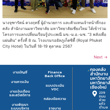
นางจุฑารัตน์ ดวงฤทธิ์ ผู้อำนวยการ และตัวแทนเจ้าหน้าที่กอง
คลัง สำนักงานมหาวิทยาลัย มหาวิทยาลัยเชียงใหม่ ได้เข้าร่วม
โครงการแลกเปลี่ยนเรียนรู้ประเพณี มข.-ม.อ.-มช. “3 พลังเพื่อ
แผ่นดิน” ครั้งที่ 8 ณ. โรงแรมรอยัลภูเก็ตซิตี้ (Royal Phuket
City Hotel) ในวันที่ 18-19 ตุลาคม 2567
Next
→
กองคลัง
งานบัญชี
Finance
สำนักงาน
Back Office
มหาวิทยาล
งานการเงิน
มหาวิทยาล
แบบประเมิน
เชียงใหม่
VOC
งานเงินเดือน
239
และสวัสดิการ
ถนน
กล่องข้อความ
ห้วย
แก้ว
งานพัฒนา
ตำบล
ระบบบริหาร
รายงาน