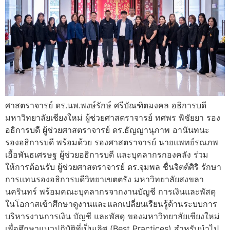
ศาสตราจารย์ ดร.นพ.พงษ์รักษ์ ศรีบัณฑิตมงคล อธิการบดี
มหาวิทยาลัยเชียงใหม่ ผู้ช่วยศาสตราจารย์ ทศพร พิชัยยา รอง
อธิการบดี ผู้ช่วยศาสตราจารย์ ดร.ธัญญานุภาพ อานันทนะ
รองอธิการบดี พร้อมด้วย รองศาสตราจารย์ นายแพทย์รณภพ
เอื้อพันธเศรษฐ ผู้ช่วยอธิการบดี และบุคลากรกองคลัง ร่วม
ให้การต้อนรับ ผู้ช่วยศาสตราจารย์ ดร.จุมพล ชื่นจิตต์ศิริ รักษา
การแทนรองอธิการบดีวิทยาเขตตรัง มหาวิทยาลัยสงขลา
นครินทร์ พร้อมคณะบุคลากรจากงานบัญชี การเงินและพัสดุ
ในโอกาสเข้าศึกษาดูงานและแลกเปลี่ยนเรียนรู้ด้านระบบการ
บริหารงานการเงิน บัญชี และพัสดุ ของมหาวิทยาลัยเชียงใหม่
เพื่อศึกษาแนวปฏิบัติที่เป็นเลิศ (Best Practices) สำหรับนำไป