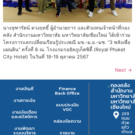
นางจุฑารัตน์ ดวงฤทธิ์ ผู้อำนวยการ และตัวแทนเจ้าหน้าที่กอง
คลัง สำนักงานมหาวิทยาลัย มหาวิทยาลัยเชียงใหม่ ได้เข้าร่วม
โครงการแลกเปลี่ยนเรียนรู้ประเพณี มข.-ม.อ.-มช. “3 พลังเพื่อ
แผ่นดิน” ครั้งที่ 8 ณ. โรงแรมรอยัลภูเก็ตซิตี้ (Royal Phuket
City Hotel) ในวันที่ 18-19 ตุลาคม 2567
Next
→
กองคลัง
งานบัญชี
Finance
สำนักงาน
Back Office
มหาวิทยาล
งานการเงิน
มหาวิทยาล
แบบประเมิน
เชียงใหม่
VOC
งานเงินเดือน
239
และสวัสดิการ
ถนน
กล่องข้อความ
ห้วย
แก้ว
งานพัฒนา
ตำบล
ระบบบริหาร
รายงาน