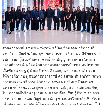
ศาสตราจารย์ ดร.นพ.พงษ์รักษ์ ศรีบัณฑิตมงคล อธิการบดี
มหาวิทยาลัยเชียงใหม่ ผู้ช่วยศาสตราจารย์ ทศพร พิชัยยา รอง
อธิการบดี ผู้ช่วยศาสตราจารย์ ดร.ธัญญานุภาพ อานันทนะ
รองอธิการบดี พร้อมด้วย รองศาสตราจารย์ นายแพทย์รณภพ
เอื้อพันธเศรษฐ ผู้ช่วยอธิการบดี และบุคลากรกองคลัง ร่วม
ให้การต้อนรับ ผู้ช่วยศาสตราจารย์ ดร.จุมพล ชื่นจิตต์ศิริ รักษา
การแทนรองอธิการบดีวิทยาเขตตรัง มหาวิทยาลัยสงขลา
นครินทร์ พร้อมคณะบุคลากรจากงานบัญชี การเงินและพัสดุ
ในโอกาสเข้าศึกษาดูงานและแลกเปลี่ยนเรียนรู้ด้านระบบการ
บริหารงานการเงิน บัญชี และพัสดุ ของมหาวิทยาลัยเชียงใหม่
เพื่อศึกษาแนวปฏิบัติที่เป็นเลิศ (Best Practices) สำหรับนำไป