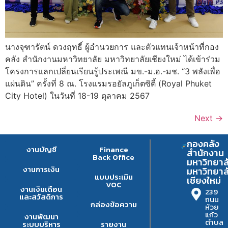
นางจุฑารัตน์ ดวงฤทธิ์ ผู้อำนวยการ และตัวแทนเจ้าหน้าที่กอง
คลัง สำนักงานมหาวิทยาลัย มหาวิทยาลัยเชียงใหม่ ได้เข้าร่วม
โครงการแลกเปลี่ยนเรียนรู้ประเพณี มข.-ม.อ.-มช. “3 พลังเพื่อ
แผ่นดิน” ครั้งที่ 8 ณ. โรงแรมรอยัลภูเก็ตซิตี้ (Royal Phuket
City Hotel) ในวันที่ 18-19 ตุลาคม 2567
Next
→
กองคลัง
งานบัญชี
Finance
สำนักงาน
Back Office
มหาวิทยาล
งานการเงิน
มหาวิทยาล
แบบประเมิน
เชียงใหม่
VOC
งานเงินเดือน
239
และสวัสดิการ
ถนน
กล่องข้อความ
ห้วย
แก้ว
งานพัฒนา
ตำบล
ระบบบริหาร
รายงาน