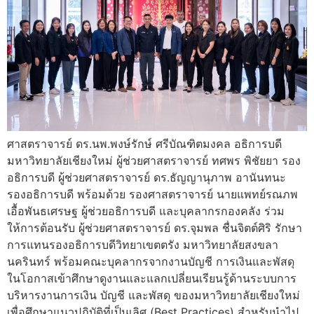
ศาสตราจารย์ ดร.นพ.พงษ์รักษ์ ศรีบัณฑิตมงคล อธิการบดี
มหาวิทยาลัยเชียงใหม่ ผู้ช่วยศาสตราจารย์ ทศพร พิชัยยา รอง
อธิการบดี ผู้ช่วยศาสตราจารย์ ดร.ธัญญานุภาพ อานันทนะ
รองอธิการบดี พร้อมด้วย รองศาสตราจารย์ นายแพทย์รณภพ
เอื้อพันธเศรษฐ ผู้ช่วยอธิการบดี และบุคลากรกองคลัง ร่วม
ให้การต้อนรับ ผู้ช่วยศาสตราจารย์ ดร.จุมพล ชื่นจิตต์ศิริ รักษา
การแทนรองอธิการบดีวิทยาเขตตรัง มหาวิทยาลัยสงขลา
นครินทร์ พร้อมคณะบุคลากรจากงานบัญชี การเงินและพัสดุ
ในโอกาสเข้าศึกษาดูงานและแลกเปลี่ยนเรียนรู้ด้านระบบการ
บริหารงานการเงิน บัญชี และพัสดุ ของมหาวิทยาลัยเชียงใหม่
เพื่อศึกษาแนวปฏิบัติที่เป็นเลิศ (Best Practices) สำหรับนำไป