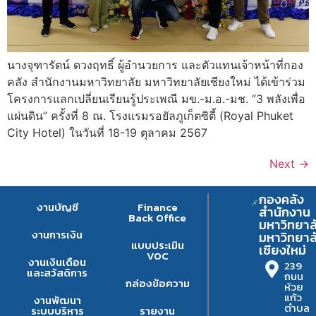
นางจุฑารัตน์ ดวงฤทธิ์ ผู้อำนวยการ และตัวแทนเจ้าหน้าที่กอง
คลัง สำนักงานมหาวิทยาลัย มหาวิทยาลัยเชียงใหม่ ได้เข้าร่วม
โครงการแลกเปลี่ยนเรียนรู้ประเพณี มข.-ม.อ.-มช. “3 พลังเพื่อ
แผ่นดิน” ครั้งที่ 8 ณ. โรงแรมรอยัลภูเก็ตซิตี้ (Royal Phuket
City Hotel) ในวันที่ 18-19 ตุลาคม 2567
Next
→
กองคลัง
งานบัญชี
Finance
สำนักงาน
Back Office
มหาวิทยาล
งานการเงิน
มหาวิทยาล
แบบประเมิน
เชียงใหม่
VOC
งานเงินเดือน
239
และสวัสดิการ
ถนน
กล่องข้อความ
ห้วย
แก้ว
งานพัฒนา
ตำบล
ระบบบริหาร
รายงาน