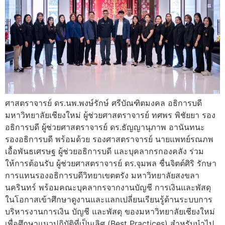
ศาสตราจารย์ ดร.นพ.พงษ์รักษ์ ศรีบัณฑิตมงคล อธิการบดี
มหาวิทยาลัยเชียงใหม่ ผู้ช่วยศาสตราจารย์ ทศพร พิชัยยา รอง
อธิการบดี ผู้ช่วยศาสตราจารย์ ดร.ธัญญานุภาพ อานันทนะ
รองอธิการบดี พร้อมด้วย รองศาสตราจารย์ นายแพทย์รณภพ
เอื้อพันธเศรษฐ ผู้ช่วยอธิการบดี และบุคลากรกองคลัง ร่วม
ให้การต้อนรับ ผู้ช่วยศาสตราจารย์ ดร.จุมพล ชื่นจิตต์ศิริ รักษา
การแทนรองอธิการบดีวิทยาเขตตรัง มหาวิทยาลัยสงขลา
นครินทร์ พร้อมคณะบุคลากรจากงานบัญชี การเงินและพัสดุ
ในโอกาสเข้าศึกษาดูงานและแลกเปลี่ยนเรียนรู้ด้านระบบการ
บริหารงานการเงิน บัญชี และพัสดุ ของมหาวิทยาลัยเชียงใหม่
เพื่อศึกษาแนวปฏิบัติที่เป็นเลิศ (Best Practices) สำหรับนำไป