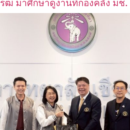
โรฒ มาศึกษาดูงานที่กองคลัง มช.