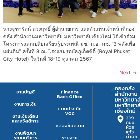
นางจุฑารัตน์ ดวงฤทธิ์ ผู้อำนวยการ และตัวแทนเจ้าหน้าที่กอง
คลัง สำนักงานมหาวิทยาลัย มหาวิทยาลัยเชียงใหม่ ได้เข้าร่วม
โครงการแลกเปลี่ยนเรียนรู้ประเพณี มข.-ม.อ.-มช. “3 พลังเพื่อ
แผ่นดิน” ครั้งที่ 8 ณ. โรงแรมรอยัลภูเก็ตซิตี้ (Royal Phuket
City Hotel) ในวันที่ 18-19 ตุลาคม 2567
Next
→
กองคลัง
งานบัญชี
Finance
สำนักงาน
Back Office
มหาวิทยาล
งานการเงิน
มหาวิทยาล
แบบประเมิน
เชียงใหม่
VOC
งานเงินเดือน
239
และสวัสดิการ
ถนน
กล่องข้อความ
ห้วย
แก้ว
งานพัฒนา
ตำบล
ระบบบริหาร
รายงาน