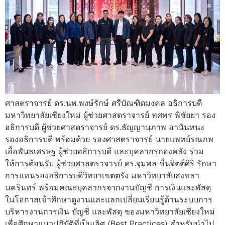
ศาสตราจารย์ ดร.นพ.พงษ์รักษ์ ศรีบัณฑิตมงคล อธิการบดี
มหาวิทยาลัยเชียงใหม่ ผู้ช่วยศาสตราจารย์ ทศพร พิชัยยา รอง
อธิการบดี ผู้ช่วยศาสตราจารย์ ดร.ธัญญานุภาพ อานันทนะ
รองอธิการบดี พร้อมด้วย รองศาสตราจารย์ นายแพทย์รณภพ
เอื้อพันธเศรษฐ ผู้ช่วยอธิการบดี และบุคลากรกองคลัง ร่วม
ให้การต้อนรับ ผู้ช่วยศาสตราจารย์ ดร.จุมพล ชื่นจิตต์ศิริ รักษา
การแทนรองอธิการบดีวิทยาเขตตรัง มหาวิทยาลัยสงขลา
นครินทร์ พร้อมคณะบุคลากรจากงานบัญชี การเงินและพัสดุ
ในโอกาสเข้าศึกษาดูงานและแลกเปลี่ยนเรียนรู้ด้านระบบการ
บริหารงานการเงิน บัญชี และพัสดุ ของมหาวิทยาลัยเชียงใหม่
เพื่อศึกษาแนวปฏิบัติที่เป็นเลิศ (Best Practices) สำหรับนำไป