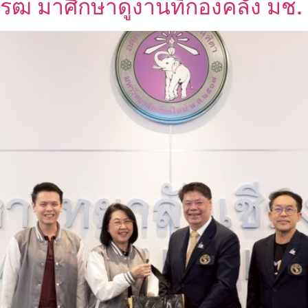
โรฒ มาศึกษาดูงานที่กองคลัง มช.