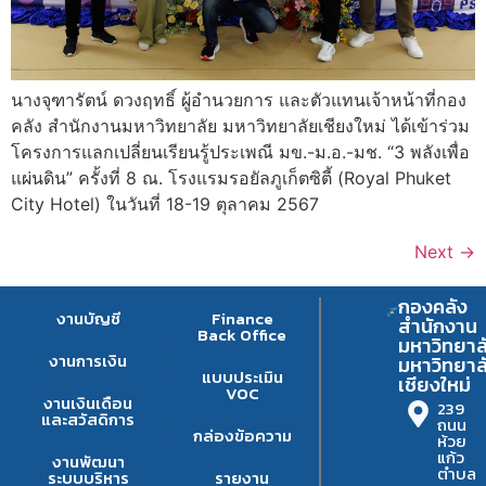
นางจุฑารัตน์ ดวงฤทธิ์ ผู้อำนวยการ และตัวแทนเจ้าหน้าที่กอง
คลัง สำนักงานมหาวิทยาลัย มหาวิทยาลัยเชียงใหม่ ได้เข้าร่วม
โครงการแลกเปลี่ยนเรียนรู้ประเพณี มข.-ม.อ.-มช. “3 พลังเพื่อ
แผ่นดิน” ครั้งที่ 8 ณ. โรงแรมรอยัลภูเก็ตซิตี้ (Royal Phuket
City Hotel) ในวันที่ 18-19 ตุลาคม 2567
Next
→
กองคลัง
งานบัญชี
Finance
สำนักงาน
Back Office
มหาวิทยาล
งานการเงิน
มหาวิทยาล
แบบประเมิน
เชียงใหม่
VOC
งานเงินเดือน
239
และสวัสดิการ
ถนน
กล่องข้อความ
ห้วย
แก้ว
งานพัฒนา
ตำบล
ระบบบริหาร
รายงาน