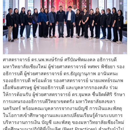
ศาสตราจารย์ ดร.นพ.พงษ์รักษ์ ศรีบัณฑิตมงคล อธิการบดี
มหาวิทยาลัยเชียงใหม่ ผู้ช่วยศาสตราจารย์ ทศพร พิชัยยา รอง
อธิการบดี ผู้ช่วยศาสตราจารย์ ดร.ธัญญานุภาพ อานันทนะ
รองอธิการบดี พร้อมด้วย รองศาสตราจารย์ นายแพทย์รณภพ
เอื้อพันธเศรษฐ ผู้ช่วยอธิการบดี และบุคลากรกองคลัง ร่วม
ให้การต้อนรับ ผู้ช่วยศาสตราจารย์ ดร.จุมพล ชื่นจิตต์ศิริ รักษา
การแทนรองอธิการบดีวิทยาเขตตรัง มหาวิทยาลัยสงขลา
นครินทร์ พร้อมคณะบุคลากรจากงานบัญชี การเงินและพัสดุ
ในโอกาสเข้าศึกษาดูงานและแลกเปลี่ยนเรียนรู้ด้านระบบการ
บริหารงานการเงิน บัญชี และพัสดุ ของมหาวิทยาลัยเชียงใหม่
เพื่อศึกษาแนวปฏิบัติที่เป็นเลิศ (Best Practices) สำหรับนำไป