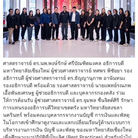
ศาสตราจารย์ ดร.นพ.พงษ์รักษ์ ศรีบัณฑิตมงคล อธิการบดี
มหาวิทยาลัยเชียงใหม่ ผู้ช่วยศาสตราจารย์ ทศพร พิชัยยา รอง
อธิการบดี ผู้ช่วยศาสตราจารย์ ดร.ธัญญานุภาพ อานันทนะ
รองอธิการบดี พร้อมด้วย รองศาสตราจารย์ นายแพทย์รณภพ
เอื้อพันธเศรษฐ ผู้ช่วยอธิการบดี และบุคลากรกองคลัง ร่วม
ให้การต้อนรับ ผู้ช่วยศาสตราจารย์ ดร.จุมพล ชื่นจิตต์ศิริ รักษา
การแทนรองอธิการบดีวิทยาเขตตรัง มหาวิทยาลัยสงขลา
นครินทร์ พร้อมคณะบุคลากรจากงานบัญชี การเงินและพัสดุ
ในโอกาสเข้าศึกษาดูงานและแลกเปลี่ยนเรียนรู้ด้านระบบการ
บริหารงานการเงิน บัญชี และพัสดุ ของมหาวิทยาลัยเชียงใหม่
เพื่อศึกษาแนวปฏิบัติที่เป็นเลิศ (Best Practices) สำหรับนำไป