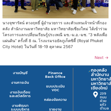
นางจุฑารัตน์ ดวงฤทธิ์ ผู้อำนวยการ และตัวแทนเจ้าหน้าที่กอง
คลัง สำนักงานมหาวิทยาลัย มหาวิทยาลัยเชียงใหม่ ได้เข้าร่วม
โครงการแลกเปลี่ยนเรียนรู้ประเพณี มข.-ม.อ.-มช. “3 พลังเพื่อ
แผ่นดิน” ครั้งที่ 8 ณ. โรงแรมรอยัลภูเก็ตซิตี้ (Royal Phuket
City Hotel) ในวันที่ 18-19 ตุลาคม 2567
Next
→
กองคลัง
งานบัญชี
Finance
สำนักงาน
Back Office
มหาวิทยาล
งานการเงิน
มหาวิทยาล
แบบประเมิน
เชียงใหม่
VOC
งานเงินเดือน
239
และสวัสดิการ
ถนน
กล่องข้อความ
ห้วย
แก้ว
งานพัฒนา
ตำบล
ระบบบริหาร
รายงาน