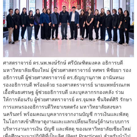
ศาสตราจารย์ ดร.นพ.พงษ์รักษ์ ศรีบัณฑิตมงคล อธิการบดี
มหาวิทยาลัยเชียงใหม่ ผู้ช่วยศาสตราจารย์ ทศพร พิชัยยา รอง
อธิการบดี ผู้ช่วยศาสตราจารย์ ดร.ธัญญานุภาพ อานันทนะ
รองอธิการบดี พร้อมด้วย รองศาสตราจารย์ นายแพทย์รณภพ
เอื้อพันธเศรษฐ ผู้ช่วยอธิการบดี และบุคลากรกองคลัง ร่วม
ให้การต้อนรับ ผู้ช่วยศาสตราจารย์ ดร.จุมพล ชื่นจิตต์ศิริ รักษา
การแทนรองอธิการบดีวิทยาเขตตรัง มหาวิทยาลัยสงขลา
นครินทร์ พร้อมคณะบุคลากรจากงานบัญชี การเงินและพัสดุ
ในโอกาสเข้าศึกษาดูงานและแลกเปลี่ยนเรียนรู้ด้านระบบการ
บริหารงานการเงิน บัญชี และพัสดุ ของมหาวิทยาลัยเชียงใหม่
เพื่อศึกษาแนวปฏิบัติที่เป็นเลิศ (Best Practices) สำหรับนำไป