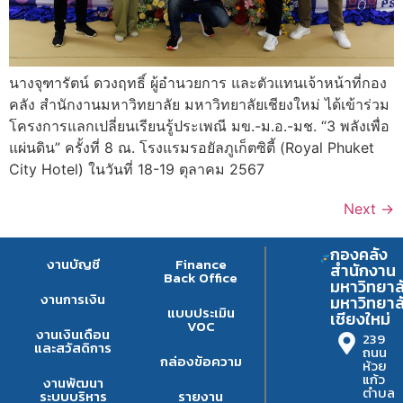
นางจุฑารัตน์ ดวงฤทธิ์ ผู้อำนวยการ และตัวแทนเจ้าหน้าที่กอง
คลัง สำนักงานมหาวิทยาลัย มหาวิทยาลัยเชียงใหม่ ได้เข้าร่วม
โครงการแลกเปลี่ยนเรียนรู้ประเพณี มข.-ม.อ.-มช. “3 พลังเพื่อ
แผ่นดิน” ครั้งที่ 8 ณ. โรงแรมรอยัลภูเก็ตซิตี้ (Royal Phuket
City Hotel) ในวันที่ 18-19 ตุลาคม 2567
Next
→
กองคลัง
งานบัญชี
Finance
สำนักงาน
Back Office
มหาวิทยาล
งานการเงิน
มหาวิทยาล
แบบประเมิน
เชียงใหม่
VOC
งานเงินเดือน
239
และสวัสดิการ
ถนน
กล่องข้อความ
ห้วย
แก้ว
งานพัฒนา
ตำบล
ระบบบริหาร
รายงาน