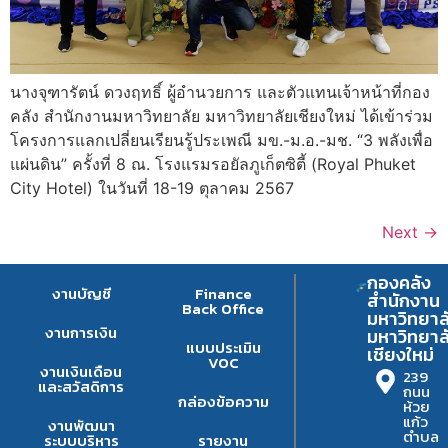
นางจุฑารัตน์ ดวงฤทธิ์ ผู้อำนวยการ และตัวแทนเจ้าหน้าที่กอง
คลัง สำนักงานมหาวิทยาลัย มหาวิทยาลัยเชียงใหม่ ได้เข้าร่วม
โครงการแลกเปลี่ยนเรียนรู้ประเพณี มข.-ม.อ.-มช. “3 พลังเพื่อ
แผ่นดิน” ครั้งที่ 8 ณ. โรงแรมรอยัลภูเก็ตซิตี้ (Royal Phuket
City Hotel) ในวันที่ 18-19 ตุลาคม 2567
Next
→
กองคลัง
งานบัญชี
Finance
สำนักงาน
Back Office
มหาวิทยาล
งานการเงิน
มหาวิทยาล
แบบประเมิน
เชียงใหม่
VOC
งานเงินเดือน
239
และสวัสดิการ
ถนน
กล่องข้อความ
ห้วย
แก้ว
งานพัฒนา
ตำบล
ระบบบริหาร
รายงาน