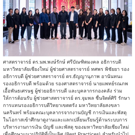
ศาสตราจารย์ ดร.นพ.พงษ์รักษ์ ศรีบัณฑิตมงคล อธิการบดี
มหาวิทยาลัยเชียงใหม่ ผู้ช่วยศาสตราจารย์ ทศพร พิชัยยา รอง
อธิการบดี ผู้ช่วยศาสตราจารย์ ดร.ธัญญานุภาพ อานันทนะ
รองอธิการบดี พร้อมด้วย รองศาสตราจารย์ นายแพทย์รณภพ
เอื้อพันธเศรษฐ ผู้ช่วยอธิการบดี และบุคลากรกองคลัง ร่วม
ให้การต้อนรับ ผู้ช่วยศาสตราจารย์ ดร.จุมพล ชื่นจิตต์ศิริ รักษา
การแทนรองอธิการบดีวิทยาเขตตรัง มหาวิทยาลัยสงขลา
นครินทร์ พร้อมคณะบุคลากรจากงานบัญชี การเงินและพัสดุ
ในโอกาสเข้าศึกษาดูงานและแลกเปลี่ยนเรียนรู้ด้านระบบการ
บริหารงานการเงิน บัญชี และพัสดุ ของมหาวิทยาลัยเชียงใหม่
เพื่อศึกษาแนวปฏิบัติที่เป็นเลิศ (Best Practices) สำหรับนำไป