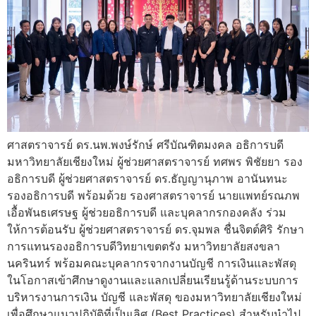
ศาสตราจารย์ ดร.นพ.พงษ์รักษ์ ศรีบัณฑิตมงคล อธิการบดี
มหาวิทยาลัยเชียงใหม่ ผู้ช่วยศาสตราจารย์ ทศพร พิชัยยา รอง
อธิการบดี ผู้ช่วยศาสตราจารย์ ดร.ธัญญานุภาพ อานันทนะ
รองอธิการบดี พร้อมด้วย รองศาสตราจารย์ นายแพทย์รณภพ
เอื้อพันธเศรษฐ ผู้ช่วยอธิการบดี และบุคลากรกองคลัง ร่วม
ให้การต้อนรับ ผู้ช่วยศาสตราจารย์ ดร.จุมพล ชื่นจิตต์ศิริ รักษา
การแทนรองอธิการบดีวิทยาเขตตรัง มหาวิทยาลัยสงขลา
นครินทร์ พร้อมคณะบุคลากรจากงานบัญชี การเงินและพัสดุ
ในโอกาสเข้าศึกษาดูงานและแลกเปลี่ยนเรียนรู้ด้านระบบการ
บริหารงานการเงิน บัญชี และพัสดุ ของมหาวิทยาลัยเชียงใหม่
เพื่อศึกษาแนวปฏิบัติที่เป็นเลิศ (Best Practices) สำหรับนำไป