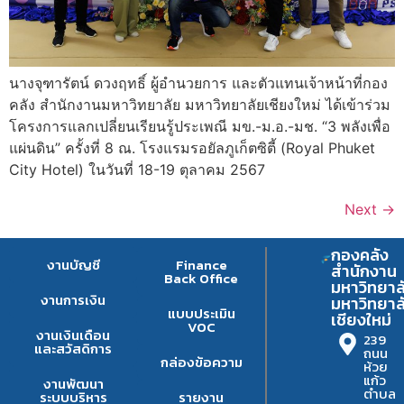
นางจุฑารัตน์ ดวงฤทธิ์ ผู้อำนวยการ และตัวแทนเจ้าหน้าที่กอง
คลัง สำนักงานมหาวิทยาลัย มหาวิทยาลัยเชียงใหม่ ได้เข้าร่วม
โครงการแลกเปลี่ยนเรียนรู้ประเพณี มข.-ม.อ.-มช. “3 พลังเพื่อ
แผ่นดิน” ครั้งที่ 8 ณ. โรงแรมรอยัลภูเก็ตซิตี้ (Royal Phuket
City Hotel) ในวันที่ 18-19 ตุลาคม 2567
Next
→
กองคลัง
งานบัญชี
Finance
สำนักงาน
Back Office
มหาวิทยาล
งานการเงิน
มหาวิทยาล
แบบประเมิน
เชียงใหม่
VOC
งานเงินเดือน
239
และสวัสดิการ
ถนน
กล่องข้อความ
ห้วย
แก้ว
งานพัฒนา
ตำบล
ระบบบริหาร
รายงาน