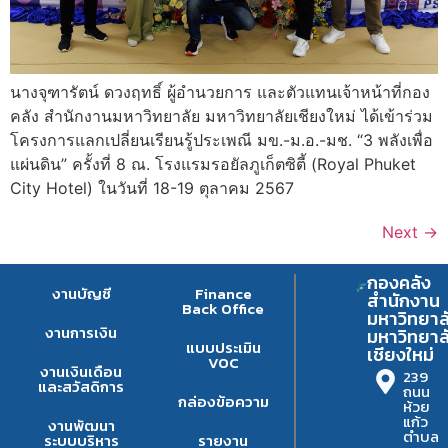
นางจุฑารัตน์ ดวงฤทธิ์ ผู้อำนวยการ และตัวแทนเจ้าหน้าที่กอง
คลัง สำนักงานมหาวิทยาลัย มหาวิทยาลัยเชียงใหม่ ได้เข้าร่วม
โครงการแลกเปลี่ยนเรียนรู้ประเพณี มข.-ม.อ.-มช. “3 พลังเพื่อ
แผ่นดิน” ครั้งที่ 8 ณ. โรงแรมรอยัลภูเก็ตซิตี้ (Royal Phuket
City Hotel) ในวันที่ 18-19 ตุลาคม 2567
Next
→
กองคลัง
งานบัญชี
Finance
สำนักงาน
Back Office
มหาวิทยาล
งานการเงิน
มหาวิทยาล
แบบประเมิน
เชียงใหม่
VOC
งานเงินเดือน
239
และสวัสดิการ
ถนน
กล่องข้อความ
ห้วย
แก้ว
งานพัฒนา
ตำบล
ระบบบริหาร
รายงาน