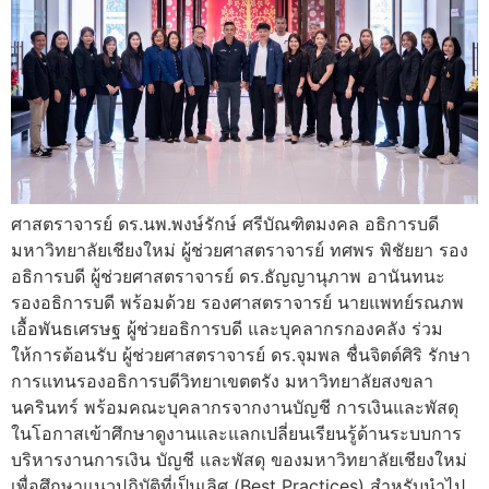
ศาสตราจารย์ ดร.นพ.พงษ์รักษ์ ศรีบัณฑิตมงคล อธิการบดี
มหาวิทยาลัยเชียงใหม่ ผู้ช่วยศาสตราจารย์ ทศพร พิชัยยา รอง
อธิการบดี ผู้ช่วยศาสตราจารย์ ดร.ธัญญานุภาพ อานันทนะ
รองอธิการบดี พร้อมด้วย รองศาสตราจารย์ นายแพทย์รณภพ
เอื้อพันธเศรษฐ ผู้ช่วยอธิการบดี และบุคลากรกองคลัง ร่วม
ให้การต้อนรับ ผู้ช่วยศาสตราจารย์ ดร.จุมพล ชื่นจิตต์ศิริ รักษา
การแทนรองอธิการบดีวิทยาเขตตรัง มหาวิทยาลัยสงขลา
นครินทร์ พร้อมคณะบุคลากรจากงานบัญชี การเงินและพัสดุ
ในโอกาสเข้าศึกษาดูงานและแลกเปลี่ยนเรียนรู้ด้านระบบการ
บริหารงานการเงิน บัญชี และพัสดุ ของมหาวิทยาลัยเชียงใหม่
เพื่อศึกษาแนวปฏิบัติที่เป็นเลิศ (Best Practices) สำหรับนำไป