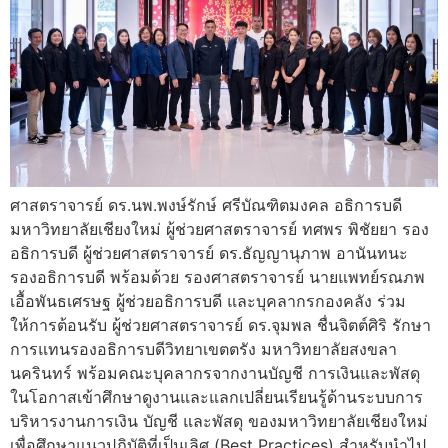
ศาสตราจารย์ ดร.นพ.พงษ์รักษ์ ศรีบัณฑิตมงคล อธิการบดี
มหาวิทยาลัยเชียงใหม่ ผู้ช่วยศาสตราจารย์ ทศพร พิชัยยา รอง
อธิการบดี ผู้ช่วยศาสตราจารย์ ดร.ธัญญานุภาพ อานันทนะ
รองอธิการบดี พร้อมด้วย รองศาสตราจารย์ นายแพทย์รณภพ
เอื้อพันธเศรษฐ ผู้ช่วยอธิการบดี และบุคลากรกองคลัง ร่วม
ให้การต้อนรับ ผู้ช่วยศาสตราจารย์ ดร.จุมพล ชื่นจิตต์ศิริ รักษา
การแทนรองอธิการบดีวิทยาเขตตรัง มหาวิทยาลัยสงขลา
นครินทร์ พร้อมคณะบุคลากรจากงานบัญชี การเงินและพัสดุ
ในโอกาสเข้าศึกษาดูงานและแลกเปลี่ยนเรียนรู้ด้านระบบการ
บริหารงานการเงิน บัญชี และพัสดุ ของมหาวิทยาลัยเชียงใหม่
เพื่อศึกษาแนวปฏิบัติที่เป็นเลิศ (Best Practices) สำหรับนำไป