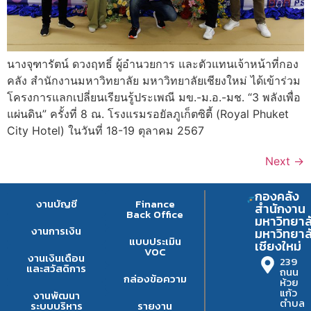
นางจุฑารัตน์ ดวงฤทธิ์ ผู้อำนวยการ และตัวแทนเจ้าหน้าที่กอง
คลัง สำนักงานมหาวิทยาลัย มหาวิทยาลัยเชียงใหม่ ได้เข้าร่วม
โครงการแลกเปลี่ยนเรียนรู้ประเพณี มข.-ม.อ.-มช. “3 พลังเพื่อ
แผ่นดิน” ครั้งที่ 8 ณ. โรงแรมรอยัลภูเก็ตซิตี้ (Royal Phuket
City Hotel) ในวันที่ 18-19 ตุลาคม 2567
Next
→
กองคลัง
งานบัญชี
Finance
สำนักงาน
Back Office
มหาวิทยาล
งานการเงิน
มหาวิทยาล
แบบประเมิน
เชียงใหม่
VOC
งานเงินเดือน
239
และสวัสดิการ
ถนน
กล่องข้อความ
ห้วย
แก้ว
งานพัฒนา
ตำบล
ระบบบริหาร
รายงาน